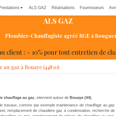
Prestations
ALS GAZ
Réalisations
Fournisseurs
Avi
ALS GAZ
Plombier-Chauffagiste agréé RGE à Bougue
u client : - 10% pour tout entretien de ch
 au gaz à Bouaye (44830)
de chauffage au gaz
, intervient autour de
Bouaye (44)
.
s de travaux, comme par exemple maintenance de chauffage au gaz
turel, remplacement de chaudière gaz à condensation, recherche de
chaudière au gaz, remplacement de pièces de chaudière au gaz,