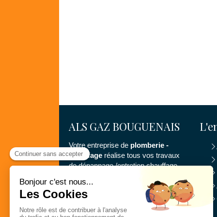
ALS GAZ BOUGUENAIS
L'e
Votre entreprise de
plomberie -
chauffage
réalise tous vos travaux
de dépannage /entretien chauffage,
remplacement de chaudière
dépannage plomberie,
désembouage circuits chauffage.
ALS GAZ
Situé à Bouguenais