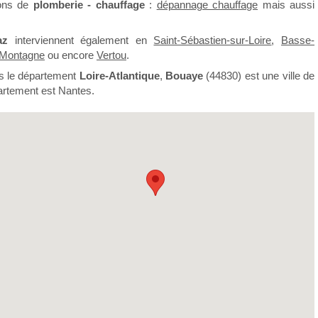
ions de
plomberie - chauffage
:
dépannage chauffage
mais aussi
az
interviennent également en
Saint-Sébastien-sur-Loire
,
Basse-
 Montagne
ou encore
Vertou
.
s le département
Loire-Atlantique
,
Bouaye
(44830) est une ville de
partement est Nantes.