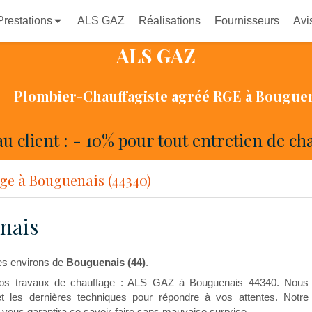
Prestations
ALS GAZ
Réalisations
Fournisseurs
Avi
ALS GAZ
Plombier-Chauffagiste agréé RGE à Bougue
u client : - 10% pour tout entretien de ch
ge à Bouguenais (44340)
nais
es environs de
Bouguenais (44)
.
r vos travaux de chauffage : ALS GAZ à Bouguenais 44340. Nous
et les dernières techniques pour répondre à vos attentes. Notre
ous garantira ce savoir-faire sans mauvaise surprise.