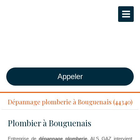
ALS GAZ
Plombier-Chauffagiste agréé RGE à
Bouguenais
Appeler
Dépannage plomberie à Bouguenais (44340)
Plombier à Bouguenais
Entreprise de
dépannage plomberie
, ALS GAZ intervient