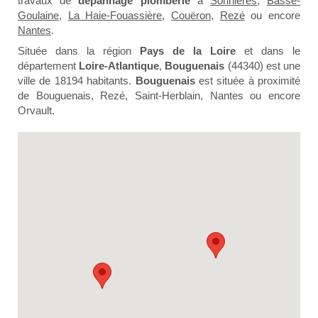
travaux de
dépannage plomberie
à
Sorinières
,
Basse-
Goulaine
,
La Haie-Fouassière
,
Couëron
,
Rezé
ou encore
Nantes
.
Située dans la région
Pays de la Loire
et dans le
département
Loire-Atlantique
,
Bouguenais
(44340) est une
ville de 18194 habitants.
Bouguenais
est située à proximité
de Bouguenais, Rezé, Saint-Herblain, Nantes ou encore
Orvault.