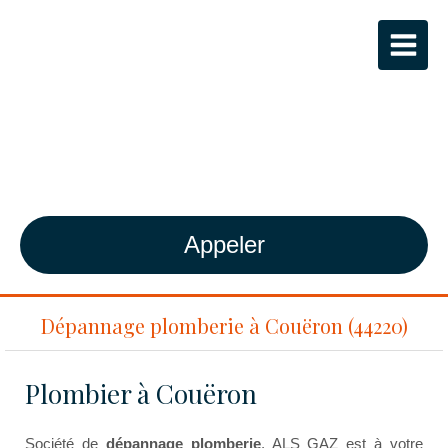
ALS GAZ
Plombier-Chauffagiste agréé RGE à
Bouguenais
Appeler
Dépannage plomberie à Couëron (44220)
Plombier à Couëron
Société de
dépannage plomberie
, ALS GAZ est à votre