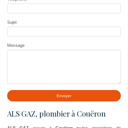
Sujet
Message
Envoyer
ALS GAZ, plombier à Couëron
ALS GAZ
assure à
Couëron
toutes prestations de