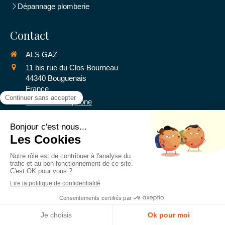
Dépannage plomberie
Contact
ALS GAZ
11 bis rue du Clos Bourneau
44340
Bouguenais
France
Afficher le téléphone
Demander un devis
©2016 ALS GAZ - Plomberie - Chauffage
Plan du site
Mentions légales
Ce site a été proposé par la
CAPEB